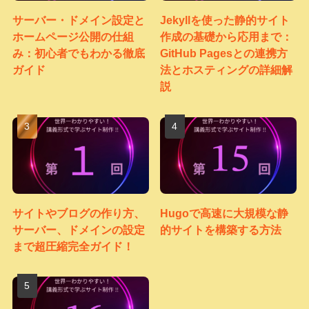
サーバー・ドメイン設定と
Jekyllを使った静的サイト
ホームページ公開の仕組
作成の基礎から応用まで：
み：初心者でもわかる徹底
GitHub Pagesとの連携方
ガイド
法とホスティングの詳細解
説
サイトやブログの作り方、
Hugoで高速に大規模な静
サーバー、ドメインの設定
的サイトを構築する方法
まで超圧縮完全ガイド！