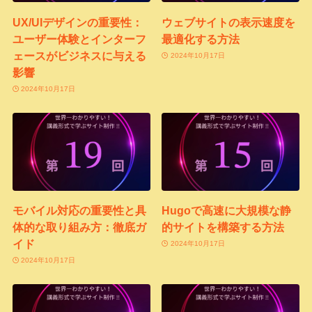
UX/UIデザインの重要性：
ウェブサイトの表示速度を
ユーザー体験とインターフ
最適化する方法
ェースがビジネスに与える
2024年10月17日
影響
2024年10月17日
モバイル対応の重要性と具
Hugoで高速に大規模な静
体的な取り組み方：徹底ガ
的サイトを構築する方法
イド
2024年10月17日
2024年10月17日