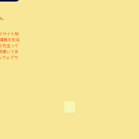
ro、
ぶサイト制
の講義を担当
マ先生って
明書いてあ
もウェブサ
1