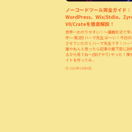
ノーコードツール完全ガイド：
WordPress、Wix/Stdio、Zy
V0/Crateを徹底解説！
世界一わかりやすい！～講義形式で学
作～:第2回 ハーマ先生 は～い！今日
させていただくハーマ先生です！ハー
誰やねんと思ったら記事の最下部に説
るから見てね～(投げやり) やった！僕
イトを作ってみ...
2024年10月4日