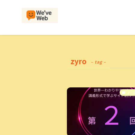
zyro
– tag –
ノー