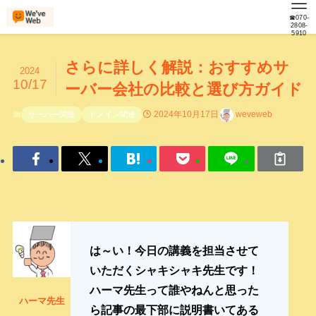
☎070-
2808-
5910
さらに詳しく解説：おすすめサ
2024
10/17
ーバー会社の比較と選び方ガイド
2024年10月17日
weveweb
サーバー関連
ドメイン関連
は～い！今日の講義を担当させて
いただくシャキシャキ先生です！
ハーマ先生って誰やねんと思った
ハーマ先生
ら記事の最下部に説明書いてある