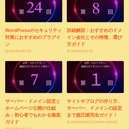
WordPressのセキュリティ
詳細解説：おすすめのドメ
対策におすすめのプラグイ
イン会社とその特徴、選び
ン
方ガイド
2024年10月17日
2024年10月17日
サーバー・ドメイン設定と
サイトやブログの作り方、
ホームページ公開の仕組
サーバー、ドメインの設定
み：初心者でもわかる徹底
まで超圧縮完全ガイド！
ガイド
2024年10月4日
2024年10月16日
2024年10月17日