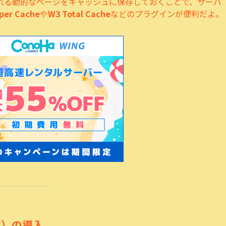
される動的なページをキャッシュに保存しておくことで、サーバ
per Cache
や
W3 Total Cache
などのプラグインが便利だよ。
N）の導入